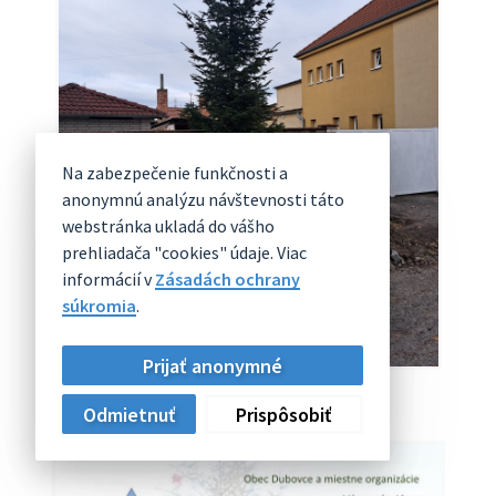
Na zabezpečenie funkčnosti a
anonymnú analýzu návštevnosti táto
webstránka ukladá do vášho
prehliadača "cookies" údaje. Viac
informácií v
Zásadách ochrany
súkromia
.
Prijať anonymné
Odmietnuť
Prispôsobiť