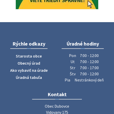
Oznámenie o uložení zásielky - Juraj Sloboda
Na úradnej tabuli je nová výveska. https://dubovce.sk?
p=16556
28. júla 2026 10:49
Rýchle odkazy
Úradné hodiny
ZBER ŽELEZA
Obecný úrad oznamuje občanom, že v stredu 29. júla 2026
Pon
7:00 - 12:00
Starosta obce
sa v našej obci uskutoční zber železa. Pracovníci Obecného
Ut
7:00 - 12:00
Obecný úrad
úradu budú od 8.00 hod. prechádzať obcou a zbierať
Str
7:00 - 17:00
Ako vybaviť na úrade
železný odpad …
Štv
7:00 - 12:00
27. júla 2026 06:31
Úradná tabuľa
Pia
Nestránkový deň
Zájazd do Veľkého Medera
Kontakt
Základná organizácia Únie žien Slovenska Dubovce
srdečne pozýva svoje členky, ich rodinných príslušníkov aj
Obec Dubovce

priateľov na jednodňový zájazd na termálne kúpalisko
Vidovany 175
