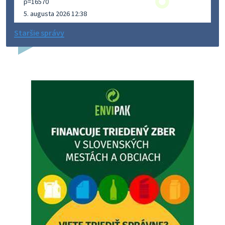
p=16570
5. augusta 2026 12:38
Staršie správy
Dovolenka - MUDr. Marián Sivoň
Ambulancia pre dospelých - MUDr. Marián Sivoň
Popudinské Močidľany oznamuje, že od 19.8 - 28.8.2026
budeZATVORENÁ z dôvodu čerpania dovolenky. Akútne
prípady bude riešiť MUDr.Fisch…
5. augusta 2026 12:35
Zajtrajší zvoz odpadu
Vážený občan, zajtra 5. 8. sa bude zvážať komunálny odpad.
4. augusta 2026 15:30
Dnešný zvoz odpadu
Vážený občan, dnes 5. 8. sa zváža komunálny odpad.
5. augusta 2026 05:00