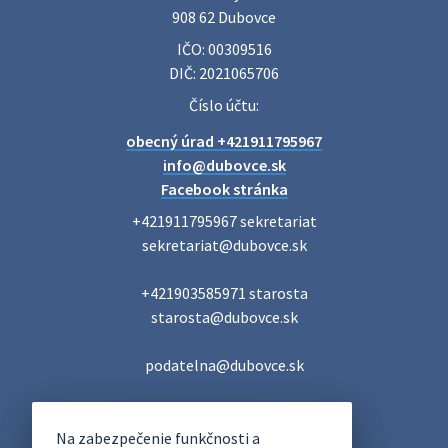
Veľký Meder, ktorý …
908 62 Dubovce
22. júla 2026 09:57
IČO: 00309516
DIČ: 2021065706
Poradne komplexnej pomoci
Číslo účtu:
Poradne komplexnej pomoci ponúkajú bezplatné a
obecný úrad +421911795967
diskrétne komplexné odborné poradenstvo. Tím
odborníkov Vám pomôžte nájsť riešenie v piatich kľúčových
info@dubovce.sk
oblastiach: právo rodina a v…
Facebook stránka
22. júla 2026 07:34
+421911795967 sekretariat

sekretariat@dubovce.sk

Voľby do orgánov samosprávnych krajov 2026 -
+421903585971 starosta

inf…
starosta@dubovce.sk

Voľby do orgánov samosprávnych krajov 2026 V obci
Dubovce je utvorený 1 volebný okrsok. Sídlo volebnej
miestnosti je na adrese: Vidovany 175, 908 62 Dubovce –
podatelna@dubovce.sk
obecný úrad Zapisovat…
22. júla 2026 07:23
DUBOVCE
Na zabezpečenie funkčnosti a
OFICIÁLNE STRÁNKY