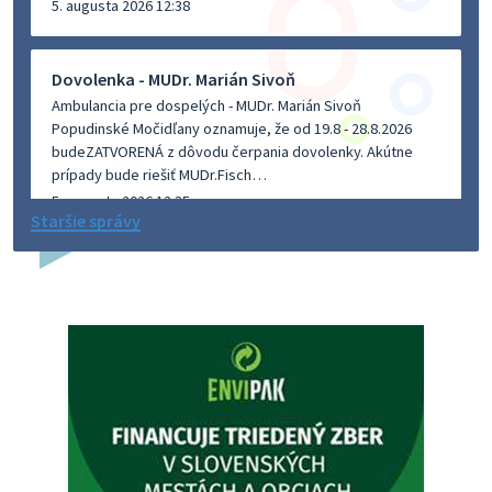
5. augusta 2026 12:38
Dovolenka - MUDr. Marián Sivoň
Ambulancia pre dospelých - MUDr. Marián Sivoň
Popudinské Močidľany oznamuje, že od 19.8 - 28.8.2026
budeZATVORENÁ z dôvodu čerpania dovolenky. Akútne
prípady bude riešiť MUDr.Fisch…
5. augusta 2026 12:35
Staršie správy
Zajtrajší zvoz odpadu
Vážený občan, zajtra 5. 8. sa bude zvážať komunálny odpad.
4. augusta 2026 15:30
Dnešný zvoz odpadu
Vážený občan, dnes 5. 8. sa zváža komunálny odpad.
5. augusta 2026 05:00