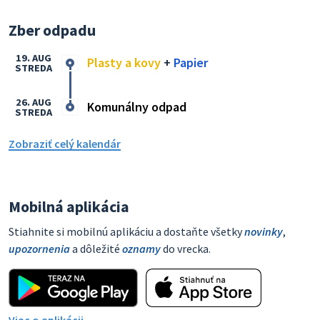
Zber odpadu
19. AUG
Plasty a kovy
+
Papier
STREDA
26. AUG
Komunálny odpad
STREDA
Zobraziť celý kalendár
Mobilná aplikácia
Stiahnite si mobilnú aplikáciu a dostaňte všetky
novinky
,
upozornenia
a dôležité
oznamy
do vrecka.
Viac o aplikácii