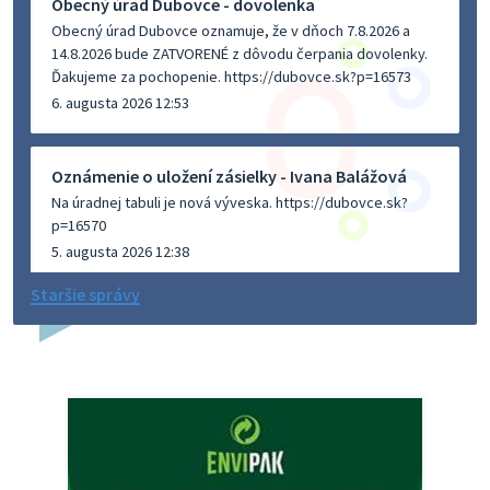
Obecný úrad Dubovce - dovolenka
Obecný úrad Dubovce oznamuje, že v dňoch 7.8.2026 a
14.8.2026 bude ZATVORENÉ z dôvodu čerpania dovolenky.
Ďakujeme za pochopenie. https://dubovce.sk?p=16573
6. augusta 2026 12:53
Oznámenie o uložení zásielky - Ivana Balážová
Na úradnej tabuli je nová výveska. https://dubovce.sk?
p=16570
5. augusta 2026 12:38
Staršie správy
Dovolenka - MUDr. Marián Sivoň
Ambulancia pre dospelých - MUDr. Marián Sivoň
Popudinské Močidľany oznamuje, že od 19.8 - 28.8.2026
budeZATVORENÁ z dôvodu čerpania dovolenky. Akútne
prípady bude riešiť MUDr.Fisch…
5. augusta 2026 12:35