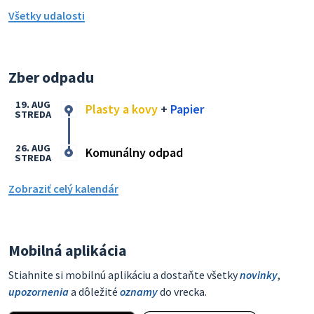
Všetky udalosti
Zber odpadu
19. AUG
Plasty a kovy
+
Papier
STREDA
26. AUG
Komunálny odpad
STREDA
Zobraziť celý kalendár
Mobilná aplikácia
Stiahnite si mobilnú aplikáciu a dostaňte všetky
novinky
,
upozornenia
a dôležité
oznamy
do vrecka.