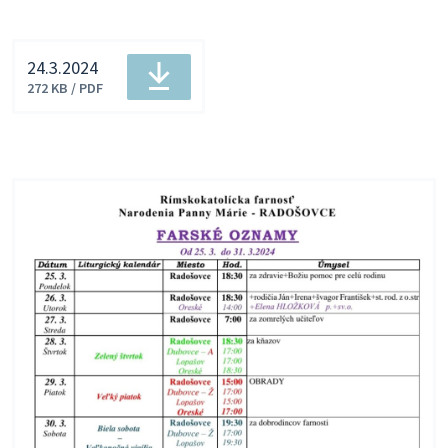
24.3.2024
Veľkosť
Stiahnuť
272 KB / PDF
a
typ
súboru