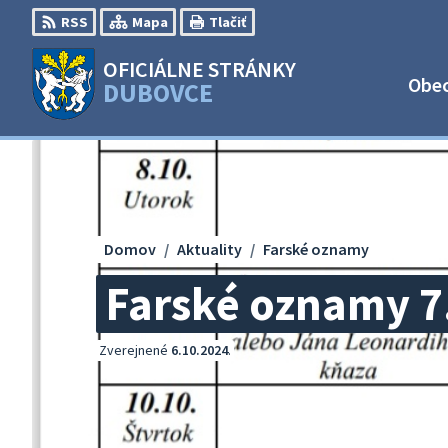
Preskočiť
RSS
Mapa
Tlačiť
na
obsah
OFICIÁLNE STRÁNKY
Obe
DUBOVCE
Domov
Aktuality
Farské oznamy
Farské oznamy 7
Zverejnené
6.10.2024
.