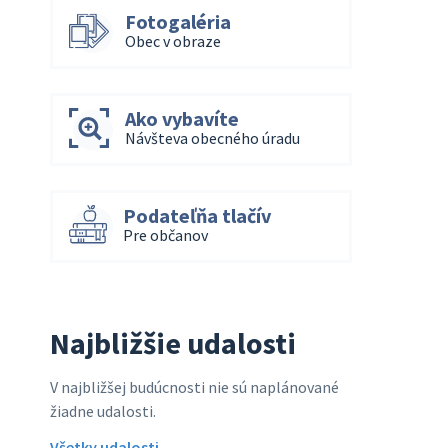
Fotogaléria
Obec v obraze
Ako vybavíte
Návšteva obecného úradu
Podateľňa tlačív
Pre občanov
Najbližšie udalosti
V najbližšej budúcnosti nie sú naplánované
žiadne udalosti.
Všetky udalosti