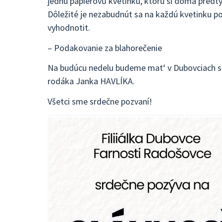
jednu papierovů kvetinku, ktorú si doma predtý
Dôležité je nezabudnút sa na každú kvetinku po
vyhodnotit.
– Podakovanie za blahorečenie
Na budúcu nedelu budeme mat‘ v Dubovciach s
rodáka Janka HAVLÍKA.
Všetci sme srdečne pozvaní!