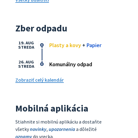
Zber odpadu
19. AUG
Plasty a kovy
+
Papier
STREDA
26. AUG
Komunálny odpad
STREDA
Zobraziť celý kalendár
Mobilná aplikácia
Stiahnite si mobilnú aplikáciu a dostaňte
všetky
novinky
,
upozornenia
a dôležité
oznamy
do vrecka.