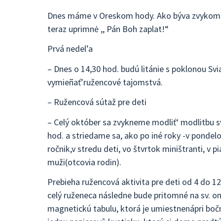
Dnes máme v Oreskom hody. Ako býva zvykom 
teraz uprimnė ,, Pán Boh zaplat!“
Prvá nedel’a
– Dnes o 14,30 hod. budú litánie s poklonou Svia
vymieñať’ružencové tajomstvá.
– Ružencová sútaž pre deti
– Celý október sa zvykneme modliť‘ modlitbu sv
hod. a striedame sa, ako po iné roky -v pondelo
ročnik,v stredu deti, vo štvrtok miništranti, v 
muži(otcovia rodin).
Prebieha ružencová aktivita pre deti od 4 do 12
celý ruženeca následne bude pritomné na sv. o
magnetickú tabulu, ktorá je umiestnenápri boč