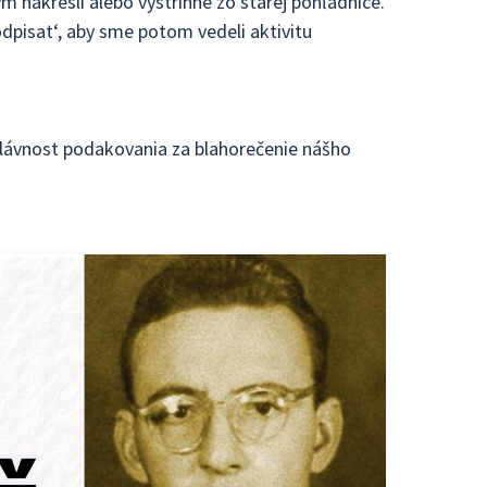
m nakresli alebo vystrihne zo starej pohľadnice.
dpisat‘, aby sme potom vedeli aktivitu
lávnost podakovania za blahorečenie nášho