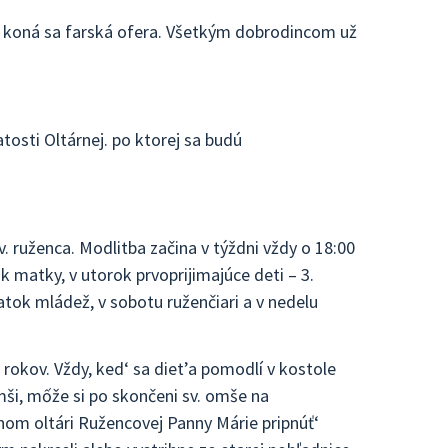
koná sa farská ofera. Všetkým dobrodincom už
tosti Oltárnej. po ktorej sa budú
. ruženca. Modlitba začina v týždni vždy o 18:00
k matky, v utorok prvoprijimajúce deti – 3.
piatok mládež, v sobotu ruženčiari a v nedelu
 rokov. Vždy, ked‘ sa diet’a pomodlí v kostole
mši, mốže si po skončeni sv. omše na
nom oltári Ružencovej Panny Márie pripnúť‘