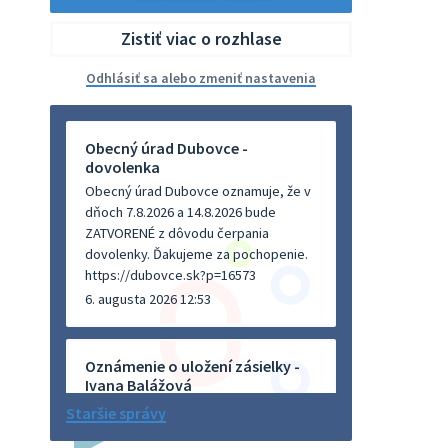
Zistiť viac o rozhlase
Odhlásiť sa alebo zmeniť nastavenia
Obecný úrad Dubovce -
dovolenka
Obecný úrad Dubovce oznamuje, že v
dňoch 7.8.2026 a 14.8.2026 bude
ZATVORENÉ z dôvodu čerpania
dovolenky. Ďakujeme za pochopenie.
https://dubovce.sk?p=16573
6. augusta 2026 12:53
Oznámenie o uložení zásielky -
Ivana Balážová
Na úradnej tabuli je nová výveska.
Staršie správy
https://dubovce.sk?p=16570