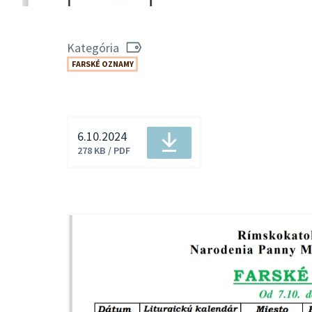
Kategória
FARSKÉ OZNAMY
6.10.2024
Veľkosť
Stiahnuť
278 KB / PDF
a
typ
súboru