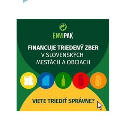
5. augusta 2026 12:38
Dovolenka - MUDr. Marián Sivoň
Ambulancia pre dospelých - MUDr.
Marián Sivoň Popudinské Močidľany
oznamuje, že od 19.8 - 28.8.2026
budeZATVORENÁ z dôvodu čerpania
dovolenky. Akútne prípady bude riešiť
MUDr.Fisch…
5. augusta 2026 12:35
Zajtrajší zvoz odpadu
Vážený občan, zajtra 5. 8. sa bude
zvážať komunálny odpad.
4. augusta 2026 15:30
Dnešný zvoz odpadu