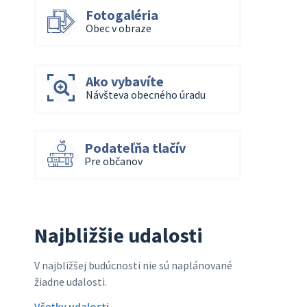
Fotogaléria
Obec v obraze
Ako vybavíte
Návšteva obecného úradu
Podateľňa tlačív
Pre občanov
Najbližšie udalosti
V najbližšej budúcnosti nie sú naplánované
žiadne udalosti.
Všetky udalosti