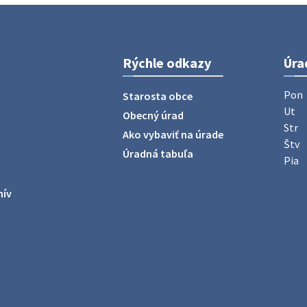
Rýchle odkazy
Úra
Pon
Starosta obce
Ut
Obecný úrad
Str
Ako vybaviť na úrade
Štv
Úradná tabuľa
Pia
hív