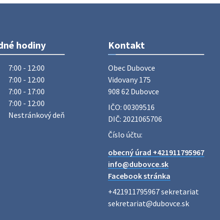
Vážený občan, dnes 5. 8. sa zváža
komunálny odpad.
5. augusta 2026 05:00
dné hodiny
Kontakt
Oznámenie o uložení zásielky -
Juraj Sloboda
7:00 - 12:00
Obec Dubovce

Na úradnej tabuli je nová výveska.
7:00 - 12:00
Vidovany 175

https://dubovce.sk?p=16556
7:00 - 17:00
908 62 Dubovce
28. júla 2026 10:49
7:00 - 12:00
IČO: 00309516
Nestránkový deň
DIČ: 2021065706
ZBER ŽELEZA
Číslo účtu:
Obecný úrad oznamuje občanom, že v
obecný úrad +421911795967
stredu 29. júla 2026 sa v našej obci
info@dubovce.sk
uskutoční zber železa. Pracovníci
Facebook stránka
Obecného úradu budú od 8.00 hod.
prechádzať obcou a zbierať železný
+421911795967 sekretariat

odpad …
sekretariat@dubovce.sk

27. júla 2026 06:31