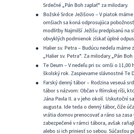
Srdečné „Pán Boh zaplať“ za milodary.
Božské Srdce Ježišovo – V piatok máme s
omšiach sa koná odprosujúca pobožnosť. 
modlitby Najmilší Ježišu predpísanú na s
obvyklých podmienok získať úplné odpus
Halier sv. Petra – Budúcu nedeľu máme zb
„Halier sv. Petra“. Za milodary „Pán Boh 
Te Deum – V nedeľu pri sv. omši o 11,00 h
školský rok. Zaspievame slávnostné Te 
Farský denný tábor – Rodzina veseuá srd
tábor s názvom: Občan v Rímskej ríši, kt
Jána Pavla II. a v jeho okolí. Uskutoční 
augusta. Ide teda o denný tábor, čiže úč
vrátia domov prenocovať a ráno sa zasa 
zabezpečené v rámci tábora, avšak raňaj
alebo si ich priniesť so sebou. Súčasťou 