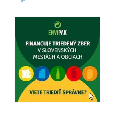
5. augusta 2026 12:38
Dovolenka - MUDr. Marián Sivoň
Ambulancia pre dospelých - MUDr.
Marián Sivoň Popudinské Močidľany
oznamuje, že od 19.8 - 28.8.2026
budeZATVORENÁ z dôvodu čerpania
dovolenky. Akútne prípady bude riešiť
MUDr.Fisch…
5. augusta 2026 12:35
Zajtrajší zvoz odpadu
Vážený občan, zajtra 5. 8. sa bude
zvážať komunálny odpad.
4. augusta 2026 15:30
Dnešný zvoz odpadu