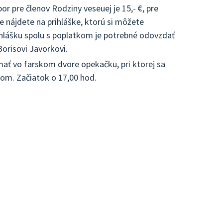
or pre členov Rodziny veseuej je 15,- €, pre
e nájdete na prihláške, ktorú si môžete
rihlášku spolu s poplatkom je potrebné odovzdať
Borisovi Javorkovi.
ť vo farskom dvore opekačku, pri ktorej sa
rom. Začiatok o 17,00 hod.