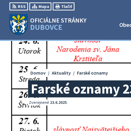
Preskočiť
RSS
Mapa
Tlačiť
na
obsah
OFICIÁLNE STRÁNKY
Obe
DUBOVCE
Domov
Aktuality
Farské oznamy
Farské oznamy 2
Zverejnené
23.6.2025
.