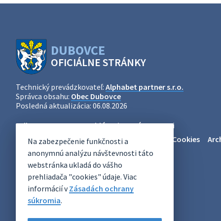
DUBOVCE
OFICIÁLNE STRÁNKY
Technický prevádzkovateľ:
Alphabet partner s.r.o.
Správca obsahu:
Obec Dubovce
Posledná aktualizácia:
06.08.2026
Odber RSS
Mapa
Vyhlásenie o prístupnosti
Zásady ochrany osobných údajov
Nastaviť Cookies
Arc
Na zabezpečenie funkčnosti a
anonymnú analýzu návštevnosti táto
webstránka ukladá do vášho
prehliadača "cookies" údaje. Viac
informácií v
Zásadách ochrany
súkromia
.