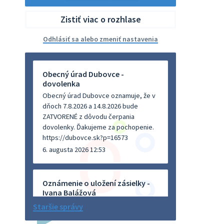
Zistiť viac o rozhlase
Odhlásiť sa alebo zmeniť nastavenia
Obecný úrad Dubovce -
dovolenka
Obecný úrad Dubovce oznamuje, že v
dňoch 7.8.2026 a 14.8.2026 bude
ZATVORENÉ z dôvodu čerpania
dovolenky. Ďakujeme za pochopenie.
https://dubovce.sk?p=16573
6. augusta 2026 12:53
Oznámenie o uložení zásielky -
Ivana Balážová
Na úradnej tabuli je nová výveska.
Staršie správy
https://dubovce.sk?p=16570