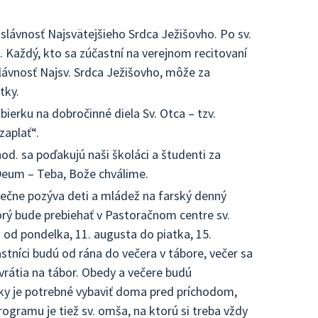
lávnosť Najsvätejšieho Srdca Ježišovho. Po sv.
Každý, kto sa zúčastní na verejnom recitovaní
lávnosť Najsv. Srdca Ježišovho, môže za
tky.
ierku na dobročinné diela Sv. Otca – tzv.
zaplať“.
od. sa poďakujú naši školáci a študenti za
Deum – Teba, Bože chválime.
ečne pozýva deti a mládež na farský denný
orý bude prebiehať v Pastoračnom centre sv.
sa od pondelka, 11. augusta do piatka, 15.
astníci budú od rána do večera v tábore, večer sa
vrátia na tábor. Obedy a večere budú
ky je potrebné vybaviť doma pred príchodom,
programu je tiež sv. omša, na ktorú si treba vždy