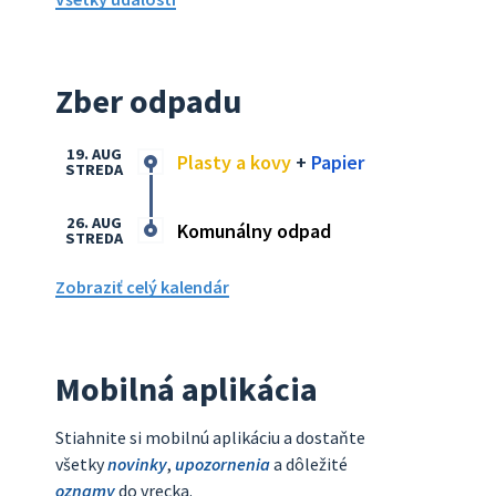
Zber odpadu
19. AUG
Plasty a kovy
+
Papier
STREDA
26. AUG
Komunálny odpad
STREDA
Zobraziť celý kalendár
Mobilná aplikácia
Stiahnite si mobilnú aplikáciu a dostaňte
všetky
novinky
,
upozornenia
a dôležité
oznamy
do vrecka.