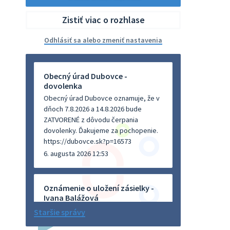
Zistiť viac o rozhlase
Odhlásiť sa alebo zmeniť nastavenia
Obecný úrad Dubovce -
dovolenka
Obecný úrad Dubovce oznamuje, že v
dňoch 7.8.2026 a 14.8.2026 bude
ZATVORENÉ z dôvodu čerpania
dovolenky. Ďakujeme za pochopenie.
https://dubovce.sk?p=16573
6. augusta 2026 12:53
Oznámenie o uložení zásielky -
Ivana Balážová
Na úradnej tabuli je nová výveska.
Staršie správy
https://dubovce.sk?p=16570