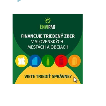
5. augusta 2026 12:38
Dovolenka - MUDr. Marián Sivoň
Ambulancia pre dospelých - MUDr.
Marián Sivoň Popudinské Močidľany
oznamuje, že od 19.8 - 28.8.2026
budeZATVORENÁ z dôvodu čerpania
dovolenky. Akútne prípady bude riešiť
MUDr.Fisch…
5. augusta 2026 12:35
Zajtrajší zvoz odpadu
Vážený občan, zajtra 5. 8. sa bude
zvážať komunálny odpad.
4. augusta 2026 15:30
Dnešný zvoz odpadu