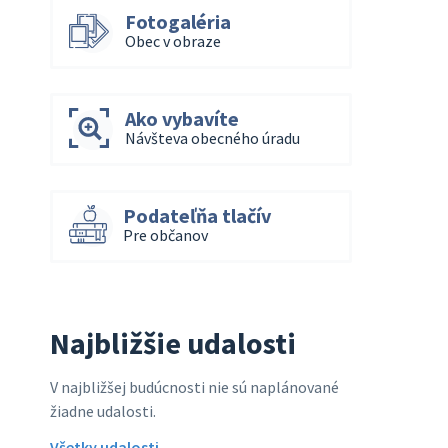
Fotogaléria
Obec v obraze
Ako vybavíte
Návšteva obecného úradu
Podateľňa tlačív
Pre občanov
Najbližšie udalosti
V najbližšej budúcnosti nie sú naplánované
žiadne udalosti.
Všetky udalosti