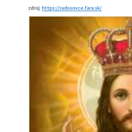
zdroj:
https://radosovce.fara.sk/