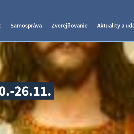
c
Samospráva
Zverejňovanie
Aktuality a ud
0.-26.11.