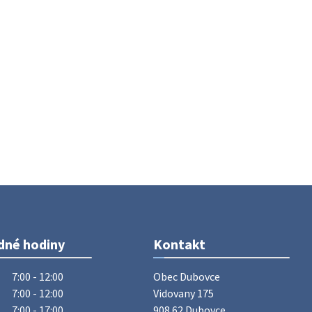
Vážený občan, dnes 5. 8. sa zváža
komunálny odpad.
5. augusta 2026 05:00
Oznámenie o uložení zásielky -
Juraj Sloboda
Na úradnej tabuli je nová výveska.
https://dubovce.sk?p=16556
28. júla 2026 10:49
ZBER ŽELEZA
Obecný úrad oznamuje občanom, že v
stredu 29. júla 2026 sa v našej obci
uskutoční zber železa. Pracovníci
dné hodiny
Kontakt
Obecného úradu budú od 8.00 hod.
prechádzať obcou a zbierať železný
7:00 - 12:00
Obec Dubovce

odpad …
7:00 - 12:00
Vidovany 175

27. júla 2026 06:31
7:00 - 17:00
908 62 Dubovce