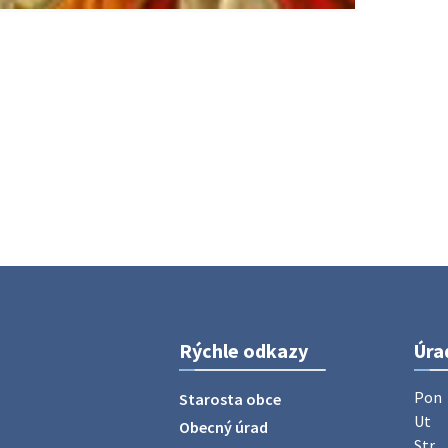
Rýchle odkazy
Úra
Pon
Starosta obce
Ut
Obecný úrad
Str