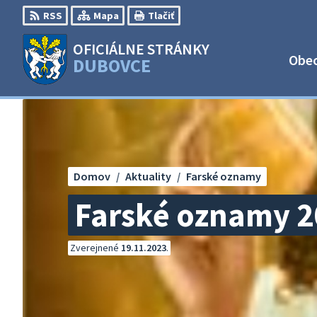
Preskočiť
RSS
Mapa
Tlačiť
na
obsah
OFICIÁLNE STRÁNKY
Obe
DUBOVCE
Domov
Aktuality
Farské oznamy
Farské oznamy 2
Zverejnené
19.11.2023
.