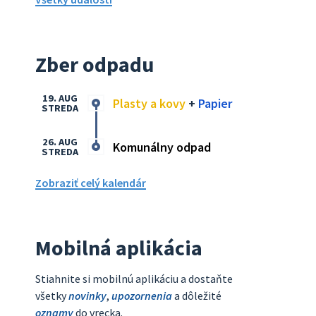
Zber odpadu
19. AUG
Plasty a kovy
+
Papier
STREDA
26. AUG
Komunálny odpad
STREDA
Zobraziť celý kalendár
Mobilná aplikácia
Stiahnite si mobilnú aplikáciu a dostaňte
všetky
novinky
,
upozornenia
a dôležité
oznamy
do vrecka.