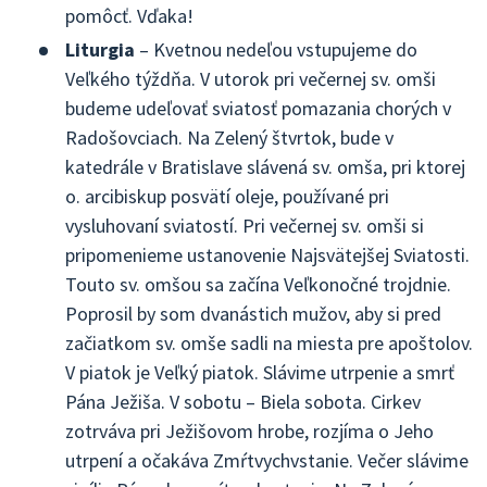
pomôcť. Vďaka!
Liturgia
– Kvetnou nedeľou vstupujeme do
Veľkého týždňa. V utorok pri večernej sv. omši
budeme udeľovať sviatosť pomazania chorých v
Radošovciach. Na Zelený štvrtok, bude v
katedrále v Bratislave slávená sv. omša, pri ktorej
o. arcibiskup posvätí oleje, používané pri
vysluhovaní sviatostí. Pri večernej sv. omši si
pripomenieme ustanovenie Najsvätejšej Sviatosti.
Touto sv. omšou sa začína Veľkonočné trojdnie.
Poprosil by som dvanástich mužov, aby si pred
začiatkom sv. omše sadli na miesta pre apoštolov.
V piatok je Veľký piatok. Slávime utrpenie a smrť
Pána Ježiša. V sobotu – Biela sobota. Cirkev
zotrváva pri Ježišovom hrobe, rozjíma o Jeho
utrpení a očakáva Zmŕtvychvstanie. Večer slávime