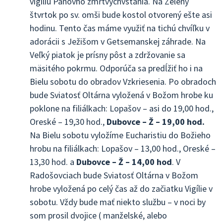
vigíliu Pánovho zmŕtvychvstania. Na Zelený
štvrtok po sv. omši bude kostol otvorený ešte asi
hodinu. Tento čas máme využiť na tichú chvíľku v
adorácii s Ježišom v Getsemanskej záhrade. Na
Veľký piatok je prísny pôst a zdržovanie sa
mäsitého pokrmu. Odporúča sa predĺžiť ho i na
Bielu sobotu do obradov Vzkriesenia. Po obradoch
bude Sviatosť Oltárna vyložená v Božom hrobe ku
poklone na filiálkach: Lopašov – asi do 19,00 hod.,
Oreské – 19,30 hod.,
Dubovce – Ž – 19,00 hod.
Na Bielu sobotu vyložíme Eucharistiu do Božieho
hrobu na filiálkach: Lopašov – 13,00 hod., Oreské –
13,30 hod. a
Dubovce – Ž – 14,00 hod
. V
Radošovciach bude Sviatosť Oltárna v Božom
hrobe vyložená po celý čas až do začiatku Vigílie v
sobotu. Vždy bude mať niekto službu – v noci by
som prosil dvojice ( manželské, alebo