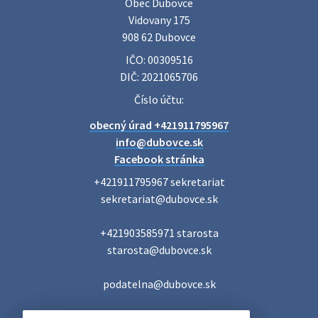
Obec Dubovce

priateľov na jednodňový zájazd na termálne kúpalisko
Vidovany 175

Veľký Meder, ktorý …
908 62 Dubovce
22. júla 2026 09:57
IČO: 00309516
DIČ: 2021065706
Poradne komplexnej pomoci
Číslo účtu:
Poradne komplexnej pomoci ponúkajú bezplatné a
obecný úrad +421911795967
diskrétne komplexné odborné poradenstvo. Tím
odborníkov Vám pomôžte nájsť riešenie v piatich kľúčových
info@dubovce.sk
oblastiach: právo rodina a v…
Facebook stránka
22. júla 2026 07:34
+421911795967 sekretariat

sekretariat@dubovce.sk

Voľby do orgánov samosprávnych krajov 2026 -
+421903585971 starosta

inf…
starosta@dubovce.sk

Voľby do orgánov samosprávnych krajov 2026 V obci
Dubovce je utvorený 1 volebný okrsok. Sídlo volebnej
miestnosti je na adrese: Vidovany 175, 908 62 Dubovce –
podatelna@dubovce.sk
obecný úrad Zapisovat…
22. júla 2026 07:23