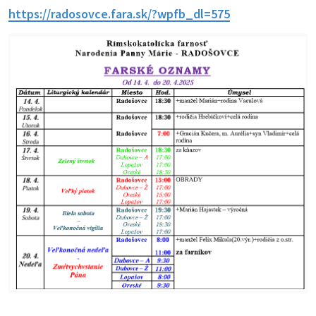
https://radosovce.fara.sk/?wpfb_dl=575