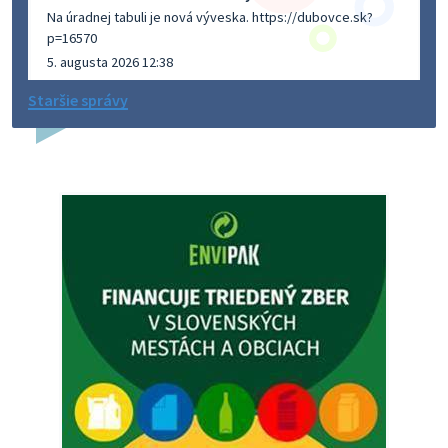
Na úradnej tabuli je nová výveska. https://dubovce.sk?
p=16570
5. augusta 2026 12:38
Staršie správy
Dovolenka - MUDr. Marián Sivoň
Ambulancia pre dospelých - MUDr. Marián Sivoň
Popudinské Močidľany oznamuje, že od 19.8 - 28.8.2026
budeZATVORENÁ z dôvodu čerpania dovolenky. Akútne
prípady bude riešiť MUDr.Fisch…
5. augusta 2026 12:35
Zajtrajší zvoz odpadu
Vážený občan, zajtra 5. 8. sa bude zvážať komunálny odpad.
4. augusta 2026 15:30
Dnešný zvoz odpadu
Vážený občan, dnes 5. 8. sa zváža komunálny odpad.