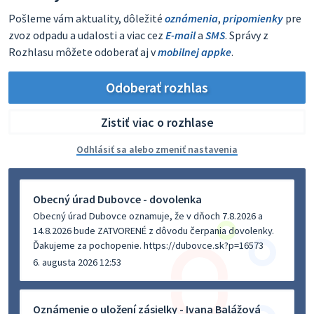
Pošleme vám aktuality, dôležité
oznámenia
,
pripomienky
pre
zvoz odpadu a udalosti a viac cez
E-mail
a
SMS
. Správy z
Rozhlasu môžete odoberať aj v
mobilnej appke
.
Odoberať rozhlas
Zistiť viac o rozhlase
Odhlásiť sa alebo zmeniť nastavenia
Obecný úrad Dubovce - dovolenka
Obecný úrad Dubovce oznamuje, že v dňoch 7.8.2026 a
14.8.2026 bude ZATVORENÉ z dôvodu čerpania dovolenky.
Ďakujeme za pochopenie. https://dubovce.sk?p=16573
6. augusta 2026 12:53
Oznámenie o uložení zásielky - Ivana Balážová