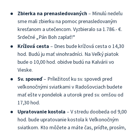
Zbierka na prenasledovaných
– Minulú nedeľu
sme mali zbierku na pomoc prenasledovaným
kresťanom a utečencom. Vyzbieralo sa 1.786.- €.
Srdečné „Pán Boh zaplať!“
Krížová cesta
– Dnes bude krížová cesta o 14,30
hod. Budú ju mať vinohradníci. Na Veľký piatok
bude o 10,00 hod. obidve budú na Kalvárii vo
Vieske.
Sv. spoveď
– Príležitosť ku sv. spovedi pred
veľkonočnými sviatkami v Radošovciach budete
mať ešte v pondelok a utorok pred sv. omšou od
17,30 hod.
Upratovanie kostola
– V stredu doobeda od 9,00
hod. bude upratovanie kostola k Veľkonočným
sviatkom. Kto môžete a máte čas, príďte, prosím,