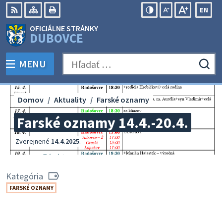
Preskočiť
EN
na
Swit
RSS
Mapa
Tlačiť
Zvýšiť
Zmenšiť
Zväčšiť
OFICIÁLNE STRÁNKY
obsah
lang
kontrast
veľkosť
veľkosť
DUBOVCE
to
písma
písma
Engli
MENU
PREPNÚŤ
Hľadať:
Odo
vyh
for
Domov
Aktuality
Farské oznamy
Farské oznamy 14.4.-20.4.
Zverejnené
14.4.2025
.
Kategória
FARSKÉ OZNAMY