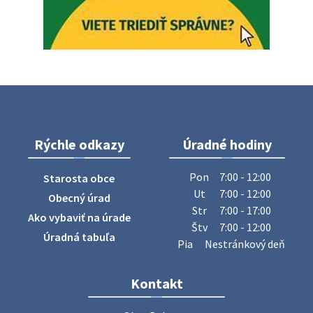
5. augusta 2026 05:00
Oznámenie o uložení zásielky - Juraj Sloboda
Na úradnej tabuli je nová výveska. https://dubovce.sk?
p=16556
28. júla 2026 10:49
Rýchle odkazy
Úradné hodiny
ZBER ŽELEZA
Obecný úrad oznamuje občanom, že v stredu 29. júla 2026
Pon
7:00 - 12:00
Starosta obce
sa v našej obci uskutoční zber železa. Pracovníci Obecného
Ut
7:00 - 12:00
Obecný úrad
úradu budú od 8.00 hod. prechádzať obcou a zbierať
Str
7:00 - 17:00
Ako vybaviť na úrade
železný odpad …
Štv
7:00 - 12:00
27. júla 2026 06:31
Úradná tabuľa
Pia
Nestránkový deň
Zájazd do Veľkého Medera
Kontakt
Základná organizácia Únie žien Slovenska Dubovce
srdečne pozýva svoje členky, ich rodinných príslušníkov aj