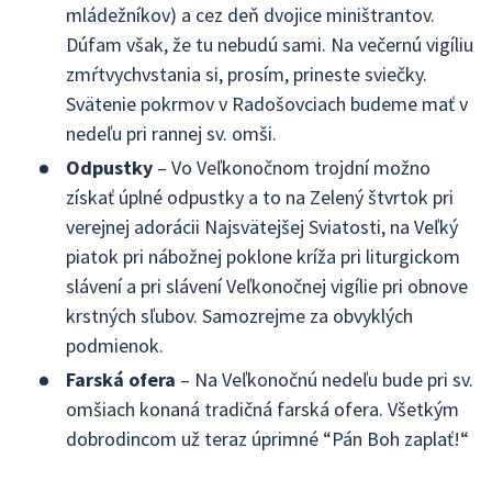
mládežníkov) a cez deň dvojice miništrantov.
Dúfam však, že tu nebudú sami. Na večernú vigíliu
zmŕtvychvstania si, prosím, prineste sviečky.
Svätenie pokrmov v Radošovciach budeme mať v
nedeľu pri rannej sv. omši.
Odpustky
– Vo Veľkonočnom trojdní možno
získať úplné odpustky a to na Zelený štvrtok pri
verejnej adorácii Najsvätejšej Sviatosti, na Veľký
piatok pri nábožnej poklone kríža pri liturgickom
slávení a pri slávení Veľkonočnej vigílie pri obnove
krstných sľubov. Samozrejme za obvyklých
podmienok.
Farská ofera
– Na Veľkonočnú nedeľu bude pri sv.
omšiach konaná tradičná farská ofera. Všetkým
dobrodincom už teraz úprimné “Pán Boh zaplať!“