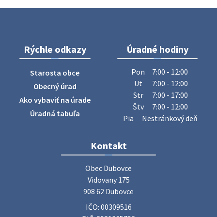
Na úradnej tabuli je nová výveska. https://dubovce.sk?
p=16556
28. júla 2026 10:49
Rýchle odkazy
Úradné hodiny
ZBER ŽELEZA
Obecný úrad oznamuje občanom, že v stredu 29. júla 2026
Pon
7:00 - 12:00
Starosta obce
sa v našej obci uskutoční zber železa. Pracovníci Obecného
Ut
7:00 - 12:00
Obecný úrad
úradu budú od 8.00 hod. prechádzať obcou a zbierať
Str
7:00 - 17:00
Ako vybaviť na úrade
železný odpad …
Štv
7:00 - 12:00
27. júla 2026 06:31
Úradná tabuľa
Pia
Nestránkový deň
Zájazd do Veľkého Medera
Kontakt
Základná organizácia Únie žien Slovenska Dubovce
srdečne pozýva svoje členky, ich rodinných príslušníkov aj
Obec Dubovce

priateľov na jednodňový zájazd na termálne kúpalisko
Vidovany 175

Veľký Meder, ktorý …
908 62 Dubovce
22. júla 2026 09:57
IČO: 00309516