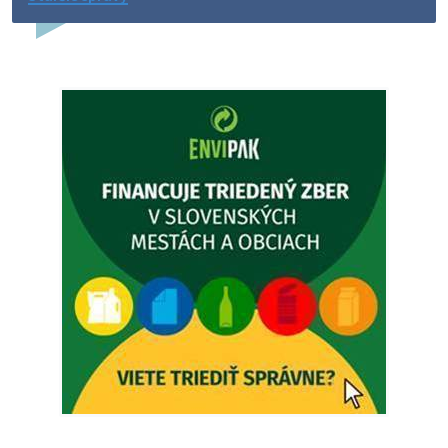
Dovolenka - MUDr. Marián Sivoň
Ambulancia pre dospelých - MUDr. Marián Sivoň
Popudinské Močidľany oznamuje, že od 19.8 - 28.8.2026
budeZATVORENÁ z dôvodu čerpania dovolenky. Akútne
prípady bude riešiť MUDr.Fisch…
5. augusta 2026 12:35
Zajtrajší zvoz odpadu
Vážený občan, zajtra 5. 8. sa bude zvážať komunálny odpad.
4. augusta 2026 15:30
Dnešný zvoz odpadu
Vážený občan, dnes 5. 8. sa zváža komunálny odpad.
5. augusta 2026 05:00
Oznámenie o uložení zásielky - Juraj Sloboda