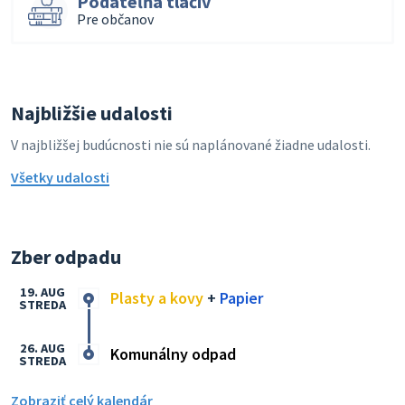
Podateľňa tlačív
Pre občanov
Najbližšie udalosti
V najbližšej budúcnosti nie sú naplánované žiadne udalosti.
Všetky udalosti
Zber odpadu
19. AUG
Plasty a kovy
+
Papier
STREDA
26. AUG
Komunálny odpad
STREDA
Zobraziť celý kalendár