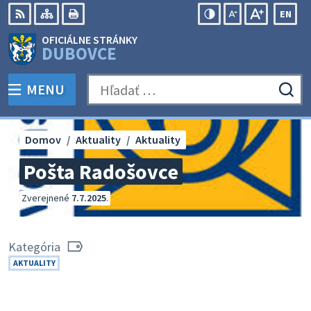
Preskočiť
EN
na
Swit
RSS
Mapa
Tlačiť
Zvýšiť
Zmenšiť
Zväčšiť
OFICIÁLNE STRÁNKY
obsah
lang
kontrast
veľkosť
veľkosť
DUBOVCE
to
písma
písma
Engli
MENU
PREPNÚŤ
Hľadať:
Odo
vyh
for
Domov
Aktuality
Aktuality
Pošta Radošovce
Zverejnené
7.7.2025
.
Kategória
AKTUALITY