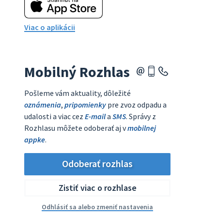
Viac o aplikácii
Mobilný Rozhlas
Pošleme vám aktuality, dôležité
oznámenia
,
pripomienky
pre zvoz odpadu a
udalosti a viac cez
E-mail
a
SMS
. Správy z
Rozhlasu môžete odoberať aj v
mobilnej
appke
.
Odoberať rozhlas
Zistiť viac o rozhlase
Odhlásiť sa alebo zmeniť nastavenia