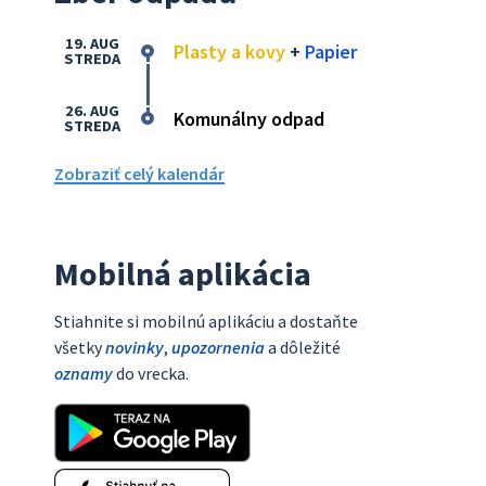
19. AUG
Plasty a kovy
+
Papier
STREDA
26. AUG
Komunálny odpad
STREDA
Zobraziť celý kalendár
Mobilná aplikácia
Stiahnite si mobilnú aplikáciu a dostaňte
všetky
novinky
,
upozornenia
a dôležité
oznamy
do vrecka.