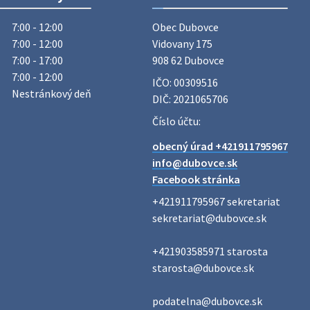
stredu 29. júla 2026 sa v našej obci
uskutoční zber železa. Pracovníci
7:00 - 12:00
Obec Dubovce

Obecného úradu budú od 8.00 hod.
7:00 - 12:00
Vidovany 175

prechádzať obcou a zbierať železný
odpad …
7:00 - 17:00
908 62 Dubovce
27. júla 2026 06:31
7:00 - 12:00
IČO: 00309516
Nestránkový deň
DIČ: 2021065706
Číslo účtu:
Zájazd do Veľkého Medera
Základná organizácia Únie žien
obecný úrad +421911795967
Slovenska Dubovce srdečne pozýva
info@dubovce.sk
svoje členky, ich rodinných
Facebook stránka
príslušníkov aj priateľov na
jednodňový zájazd na termálne
+421911795967 sekretariat

kúpalisko Veľký Meder, ktorý …
sekretariat@dubovce.sk

22. júla 2026 09:57
+421903585971 starosta

starosta@dubovce.sk

Poradne komplexnej pomoci
Poradne komplexnej pomoci ponúkajú
podatelna@dubovce.sk
bezplatné a diskrétne komplexné