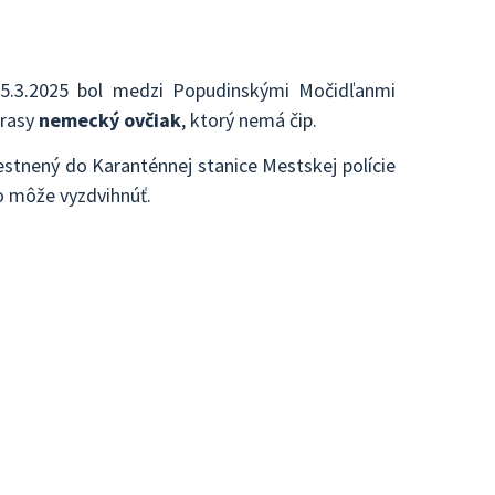
25.3.2025 bol medzi Popudinskými Močidľanmi
 rasy
nemecký ovčiak
, ktorý nemá čip.
stnený do Karanténnej stanice Mestskej polície
ho môže vyzdvihnúť.