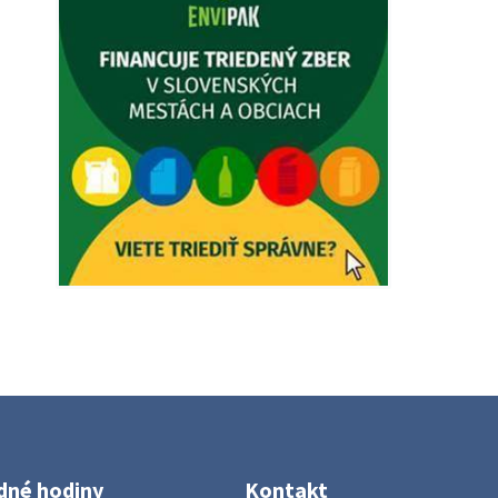
Vážený občan, zajtra 5. 8. sa bude
zvážať komunálny odpad.
4. augusta 2026 15:30
Dnešný zvoz odpadu
Vážený občan, dnes 5. 8. sa zváža
komunálny odpad.
5. augusta 2026 05:00
Oznámenie o uložení zásielky -
Juraj Sloboda
Na úradnej tabuli je nová výveska.
https://dubovce.sk?p=16556
28. júla 2026 10:49
ZBER ŽELEZA
Obecný úrad oznamuje občanom, že v
dné hodiny
Kontakt