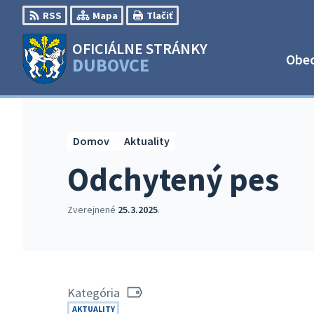
Preskočiť
RSS
Mapa
Tlačiť
na
obsah
OFICIÁLNE STRÁNKY
Obe
DUBOVCE
Domov
Aktuality
Odchytený pes
Zverejnené
25.3.2025
.
Kategória
AKTUALITY