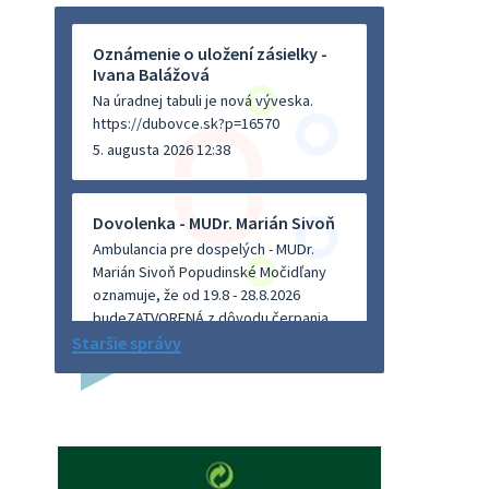
Oznámenie o uložení zásielky -
Ivana Balážová
Na úradnej tabuli je nová výveska.
https://dubovce.sk?p=16570
5. augusta 2026 12:38
Dovolenka - MUDr. Marián Sivoň
Ambulancia pre dospelých - MUDr.
Marián Sivoň Popudinské Močidľany
oznamuje, že od 19.8 - 28.8.2026
budeZATVORENÁ z dôvodu čerpania
dovolenky. Akútne prípady bude riešiť
Staršie správy
MUDr.Fisch…
5. augusta 2026 12:35
Zajtrajší zvoz odpadu