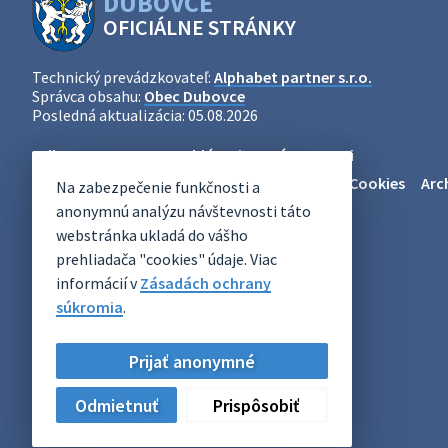
DUBOVCE
OFICIÁLNE STRÁNKY
Technický prevádzkovateľ:
Alphabet partner s.r.o.
Správca obsahu:
Obec Dubovce
Posledná aktualizácia:
05.08.2026
Odber RSS
Mapa
Vyhlásenie o prístupnosti
Zásady ochrany osobných údajov
Nastaviť Cookies
Arc
Na zabezpečenie funkčnosti a
anonymnú analýzu návštevnosti táto
webstránka ukladá do vášho
prehliadača "cookies" údaje. Viac
informácií v
Zásadách ochrany
súkromia
.
Prijať anonymné
Odmietnuť
Prispôsobiť