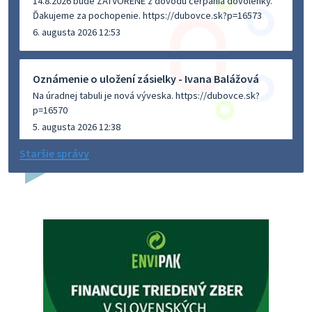
14.8.2026 bude ZATVORENÉ z dôvodu čerpania dovolenky.
Ďakujeme za pochopenie. https://dubovce.sk?p=16573
6. augusta 2026 12:53
Oznámenie o uložení zásielky - Ivana Balážová
Na úradnej tabuli je nová výveska. https://dubovce.sk?
p=16570
5. augusta 2026 12:38
Staršie správy
Dovolenka - MUDr. Marián Sivoň
Ambulancia pre dospelých - MUDr. Marián Sivoň
Popudinské Močidľany oznamuje, že od 19.8 - 28.8.2026
budeZATVORENÁ z dôvodu čerpania dovolenky. Akútne
prípady bude riešiť MUDr.Fisch…
5. augusta 2026 12:35
Zajtrajší zvoz odpadu